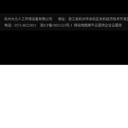
杭州大元人工环境设备有限公司
地址：浙江省杭州市余杭区余杭经济技术开发区恒
电话：0571-86223011
浙ICP备19031323号-1
网站地图
犀牛云提供企业云服务