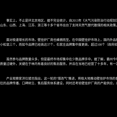
事实上，不止是环北京地区，据不完全统计，自2013年《大气污染防治行动规划
山东、山西、上海、江苏、浙江等十多个省市出台了支持天然气替代散煤的相关政策
面对极速增长的市场，壁挂炉厂商也蜂拥而至。在中国壁挂炉市场上，国内外品牌
小松鼠三个，而如今品牌已经高达37个，石家庄品牌集中度更高，超过100个（政府招
虽然参与品牌数量众多，但是最终市场却集中在少数品牌手中。据了解，霸州今年
质量过硬外，关键在于林内有着良好的售后服务，并且在当地已经营了十多年，有一
产业观察家洪仕斌也指出，这一轮的“煤改气”推进，将极大地推动壁挂炉市场
往的品牌传播、口碑树立、售后服务体系建设，同时还考验壁挂炉厂商的产能供应，