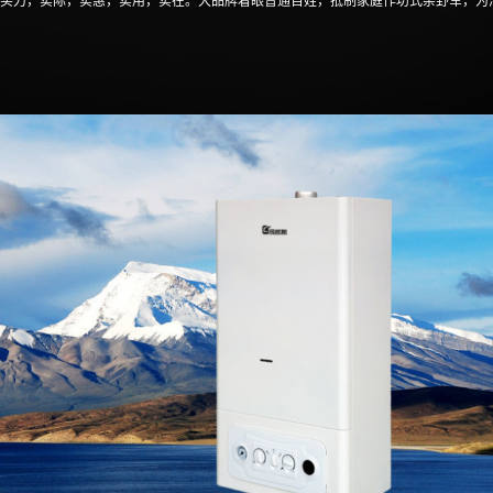
买力，实际，实惠，实用，实在。大品牌着眼普通百姓，抵制家庭作坊式杂野军，为