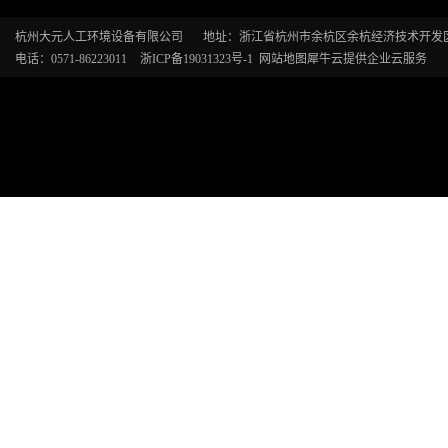
杭州大元人工环境设备有限公司
地址：浙江省杭州市余杭区余杭经济技术开发区恒
电话：0571-86223011
浙ICP备19031323号-1
网站地图
犀牛云提供企业云服务