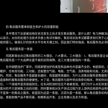
四 售后服务要承担医生和护士的双重职能
多半情况下总是被动地在状况发生之后才发生售后服务。是什么病？有几种解决
以显示，对应的处理方法技术手册上有详尽解析，售后培训及考试都要求到烂熟于心
碰到婴儿，输液扎针的技术水平也有天壤之别。因此我们特别强调，售后服务员必须
五 售后服务是一条链
冈底斯曾出台过售后服务的三大理念、八大要点。三大理念：1、售后服务是企
售后服务是一个大品牌长盛不衰的后院保障。这三大理念都指向一条链。
在中国壁挂炉厂家中，冈底斯壁挂炉的类型和品种也许是最齐全的，有欧款机、
暖炉，也有双功能、三功能，还能整合气能、电能、空气能、浅表地能和光能，尤其
利。然而，售后服务不是越复杂越好，而是越简单越好。为什么说售后服务是数据库？
直接制约着售后服务的便捷性。大了说，售后服务与部件供应商密切相关，熟知供应
位，一个接插件是否接插到位，在车间检测时往往不易被发现。我们为什么对实验室
面对的不只是销售之后的问题，同时要承担对生产测试过程乃至上游供应商部件运用
不是单一的售后之服务，就是因为这是一条链，正因为是一条链，那么售后服务机构
益，更能助推产品不断完善，助推新品开发、企业发展以及多方和谐。