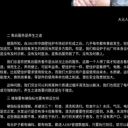
大元人
二 售后服务是养生之道
据我所知，自2003年中国壁挂炉市场初步形成之后，几乎每年都有事故发生，
加追究，导致该现象发生的原因当然是多方面的。但是，我们假设炉子出厂时本身没
是没有及时诊断，没有及时医治，是售后服务脱了节，没有及时跟上。
我们总喜欢把售后服务看作是出状况之后的服务，这跟一个人得了病才知道去看
道，保而生之，养而健之，可延年益寿。壁挂炉也一样，壁挂炉是集燃气、电路、水
较差，比如壁挂炉要求使用软化水，而我们大部分用户直接使用自来水，水质硬，运
能增大、换热效果差，零部件的使用寿命也随之削减，潜在安全隐患就加大。
这种问题，我们完全可以利用某种介质通过循环清洗加以解决，我们也规定了每
或可强制执行，养生之道首要问题还是在于理念。
三 维保要有硬指标也要有预设空间
硬指标容易理解。关键词三个：检查、清洗和清扫。检查什么？水压、气压、电
是否正常、水泵运行是否有滞卡现象等等。清洗的重要性前面已提到。水路，水流传
等。这些做起来都不难，关键在于执行，执行的关键在于普及，在于没有黑户口，没
每台炉子都有编码，都有档案，都进入ERP管理数据库，只要执行到位，就可