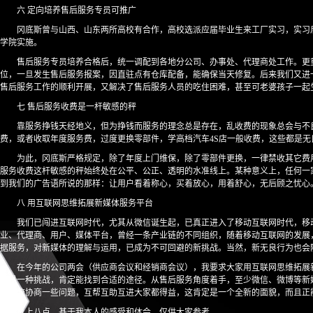
六 定向培养售后服务专员可推广
冈底斯曾与山西、山东两所高校有合作，高校选派应届毕业生来工厂实习，实习
学院实施。
售后服务专员培养合格后，统一调配到各地分公司、办事处、代理商处工作。更
位，一旦发生售后服务报案，因直驻点有仓库配备，能确保当天修复。后来我们又进一
售后服务工作的顺利开展，又解决了售后服务人员的吃住困难，甚至可老婆孩子一起
七 售后服务收费是一杆敏感的秤
靠服务挣钱天经地义，但为挣钱而服务的理念总是存在，乱收费的现象总会与不
费，或者收取年度服务费，过度更换零部件，学高档汽车4S店一般收费，这些都是无
为此，冈底斯严格规定，除了年度上门维保，除了零部件更换，一律禁收其它费
服务收费这杆敏感的秤始终处在公平、公正、透明的水准线上。某种意义上，任何一
到我们的广告语所说的那样：让用户看着称心，买着放心，用着舒心，无后顾之忧心
八 用互联网思维拓展新媒体服务平台
我们已闯进互联网时代，尤其从微信诞生起，已真正进入了移动互联网时代，移
业、代理商、用户、媒体平台，曾经一条产业链的不同组织，随着移动互联网的发展
据服务，对新媒体的理解与运用，已成为不可回避的新挑战。当然，新无良行为也会
在今年的公司两会（供应商会议和经销商会议），我要求大家用互联网思维拓展
定是一种挑战，肯定能找到合适的途径。从售后服务角度着手，至少微信、微博等新
地交流协商一些问题，互帮互助互进大家都得益，这肯定是一个全新的面貌，而且正
以上八点，基于我本人的感受和体会，仅供大家参考。