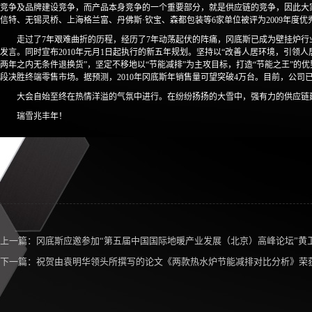
竞争及品牌建设竞争，而产品本身竞争的一个重要部分，就是供应链的竞争，因此大
信特、无锡灵桥、上海格兰富、丹佛斯·钦宝、森都包装等6家单位被评为2009年度优
走过了7年艰难曲折的历程，经历了7年动荡起伏的阵痛，冈底斯已成为壁挂炉
发言。同时宣布2010年元月1日起执行的新五年规划。坚持以“改善人居环境，引领
两年之内无条件退换货”，坚定不移地以“节能减排”为主攻目标，打造“节能之王”的
段决胜终端零售市场。据预测，2010年冈底斯年销售量可望突破4万台。目前，公
大会自始至终在热情洋溢的气氛中进行。在纷纷扬扬的大雪中，强有力的供应链
瑞雪兆丰年！
上一篇：
冈底斯应邀参加“第五届中国国际地暖产业发展（北京）高峰论坛”黄
下一篇：
祝贺由袁明华领头所撰写的论文《两款热水炉节能减排对比分析》荣