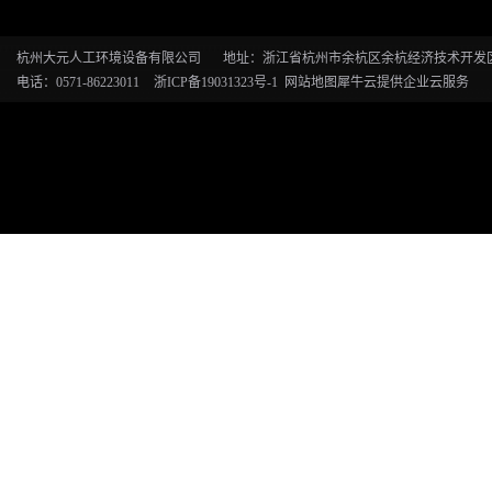
杭州大元人工环境设备有限公司
地址：浙江省杭州市余杭区余杭经济技术开发区恒
电话：0571-86223011
浙ICP备19031323号-1
网站地图
犀牛云提供企业云服务