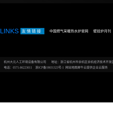
LINKS
友 情 链 接
中国燃气采暖热水炉官网
壁挂炉月刊
杭州大元人工环境设备有限公司
地址：浙江省杭州市余杭区余杭经济技术开发区恒
电话：0571-86223011
浙ICP备19031323号-1
网站地图
犀牛云提供企业云服务