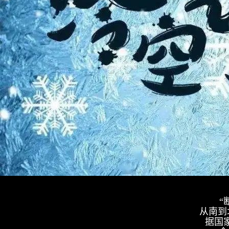
“
从南到
据国