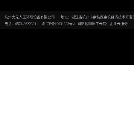
杭州大元人工环境设备有限公司
地址：浙江省杭州市余杭区余杭经济技术开发区恒
电话：0571-86223011
浙ICP备19031323号-1
网站地图
犀牛云提供企业云服务