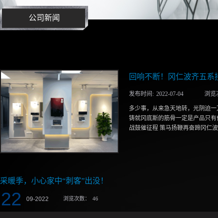
公司新闻
回响不断！冈仁波齐五系
发布时间:
2022
-
07
-
04
浏览
多少事，从来急天地转，光阴迫一
铸就冈底斯的筋骨一定是产品只有
战鼓催征程 策马扬鞭再奋蹄冈仁波
产品发布会的顺利举行如一击重锤
本着“时尚潮流，低碳先锋”的品
产品可省燃气20%，更以九大优
采暖季，小心家中“刺客”出没！
端地区进行实地运行测试，最终推
22
美好生活的期待。发布会上总工程
09
-
2022
浏览次数：
46
上，品质为先”质量宣言，令与会
亦或是一种念念不忘，一种难以割