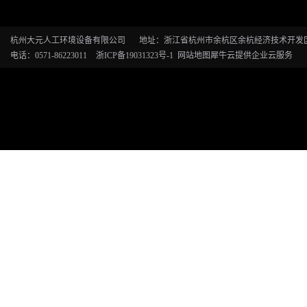
杭州大元人工环境设备有限公司
地址：浙江省杭州市余杭区余杭经济技术开发区恒
电话：0571-86223011
浙ICP备19031323号-1
网站地图
犀牛云提供企业云服务