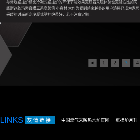
款式多样的暖气片也能供不同家庭的装修风格来匹配，实现美观整洁的效果。明
与常规壁挂炉相比冷凝式壁挂炉的环保节能效果更显着采暖体验也更舒适比如冈
装采暖对于新房装修或者已经装修入住的老房是最经济、最有效、最方便、最实
底斯这款玛旁雍措三系高颜值 小身材 大作为受到越来越多的用户追捧已成为家居
惠的选择。尽管暖气在北方早已是家中必备可不少南方人对明装暖气还是抱有诸
采暖的时尚新宠冷凝式壁挂炉虽好，若不注意定期...
多疑虑小冈来说说大家心中的纠结问题误解一、暖气片效果不如空调冬季空调暖
风开久了，会让人感觉闷热和干燥，且空气对流不均匀，热空气上升，制热效果
一般。而暖气片是通过热辐射实现全屋散热，制热更加温和，让人如晒太阳一般
清洗和保养，运行效果和使用体验也会大打折扣。一般壁挂炉保养大致包括表面
温暖但不干燥。且明装暖气片的制热速度快，开启不到10分钟就开始散发热量，
清洁、水垢清理、防止氧化、排气检查等方面，冷凝式壁挂炉由于系统更为复
半个小时就可以达到预设的温度，热效率很高。所以，无论是舒适度还是制热效
杂，对保养的要求自然也更高。那么冷凝壁挂炉保养需要特别注意哪些？今天小
果，暖气片都优于空调。误解二...
冈来给大家划重点咯~主热交换器的清理目前，主流冷凝壁挂炉的主热交换器可分
为两种，不锈钢换热器和铸硅铝换热器，不同换热器的清理方式不同，所用的清
1
2
3
4
洁剂也不同。不锈钢换热器取下燃烧组件，检查冷凝壁挂炉的热交换器内部是否
堵塞严重，先用吸尘器将燃烧室内颗粒吸一遍，再用毛刷刷净，如刷不掉或刷不
干净，可用清洁剂清理，将清洁剂摇匀，均匀地喷到热交换器内表面，直到将颗
粒表面完全浸润，等待8～10分钟，用毛刷刷掉内表面的烟尘颗粒，然后用吸尘器
吸干净，如果仍有颗粒没有刷掉，重复操作直到清理干净。铸硅铝换热器先用防
水塑料薄膜遮挡住电路板控制盒，用专用清洁工具清除表面颗粒物，再用铸硅铝
专用清洁剂均匀喷到燃烧室内表面，直到另一端有液体流出，等待5～8分钟，然
后用20倍以上清洁剂量的清水，反复冲洗三遍以上。冷凝水集水弯管清理（虹吸
管清理）燃烧产生的烟尘及脏污，从主换热器排出后，很容易在冷凝水集水弯管
LINKS
友 情 链 接
中国燃气采暖热水炉官网
壁挂炉月刊
内沉积，久而久之，一旦堵...