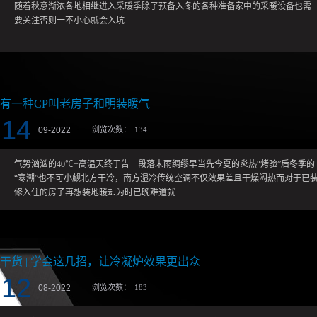
随着秋意渐浓各地相继进入采暖季除了预备入冬的各种准备家中的采暖设备也需
大河的水质，决定着人的层次，决
要关注否则一不小心就会入坑
赛跑，与时代并进，面对风云变幻
冈底斯人必将厚植情怀，不屈不挠
有一种CP叫老房子和明装暖气
14
09
-
2022
浏览次数：
134
气势汹汹的40℃+高温天终于告一段落未雨绸缪早当先今夏的炎热“烤验”后冬季的
“寒潮”也不可小觑北方干冷，南方湿冷传统空调不仅效果差且干燥闷热而对于已
修入住的房子再想装地暖却为时已晚难道就...
没有更好的采暖解决方案了？有！有一种般配叫老房子和明装暖气片近年来，全
靠一身正气的过冬南方人也发现了暖气片这个取暖神器但不少人对暖气片还不太
干货 | 学会这几招，让冷凝炉效果更出众
了解今天小冈就来跟大家唠唠~什么是明装暖气系统？明装采暖系统是一种暖气片
明装技术，用壁挂炉+输配管道+末端散热器以及阀门配件形成供暖系统。明装暖
12
08
-
2022
浏览次数：
183
气系统实用方便，通过走明装管道、安装暖气片就可以实现全屋供暖和生活热
水。在设计施工上，不破坏装修，不改变结构，最快一天可完工，即装即用，而